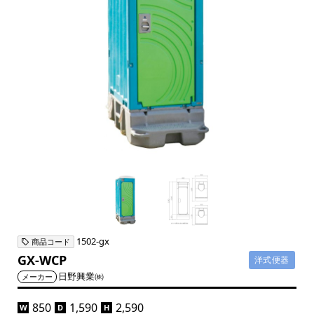
1502-gx
商品コード
GX-WCP
洋式便器
日野興業㈱
メーカー
850
1,590
2,590
W
D
H