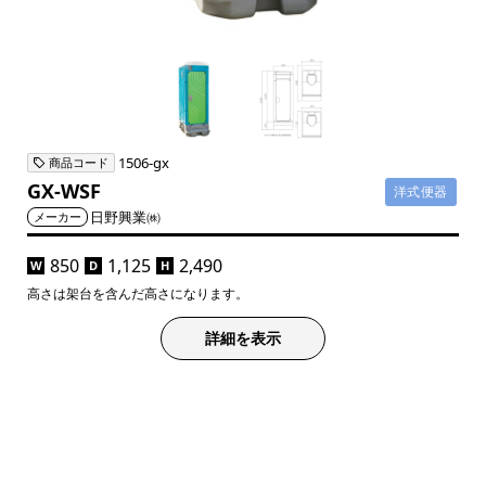
1506-gx
商品コード
GX-WSF
洋式便器
日野興業㈱
メーカー
850
1,125
2,490
W
D
H
高さは架台を含んだ高さになります。
詳細を表示