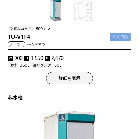
1500-tuv
商品コード
TU-V1F4
和式便器
㈱ハマネツ
メーカー
900
1,550
2,470
W
D
H
360L
60L
便槽
給水タンク
詳細を表示
非水栓