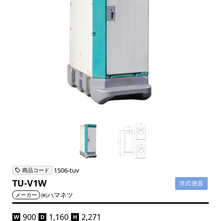
1506-tuv
商品コード
TU-V1W
洋式便器
㈱ハマネツ
メーカー
900
1,160
2,271
W
D
H