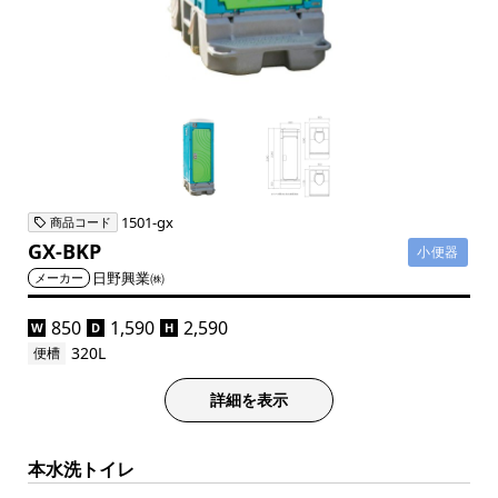
1501-gx
商品コード
GX-BKP
小便器
日野興業㈱
メーカー
850
1,590
2,590
W
D
H
320L
便槽
詳細を表示
本水洗トイレ