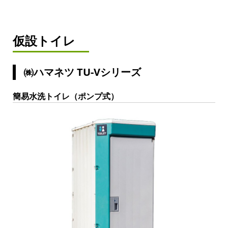
仮設トイレ
㈱ハマネツ TU-Vシリーズ
簡易水洗トイレ（ポンプ式）