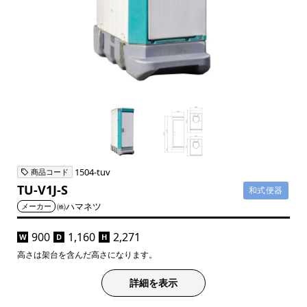
1504-tuv
商品コード
TU-V1J-S
和式便器
㈱ハマネツ
メーカー
900
1,160
2,271
W
D
H
高さは架台を含んだ高さになります。
詳細を表示