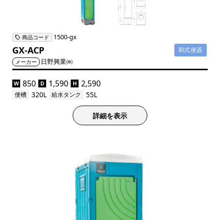
1500-gx
商品コード
GX-ACP
和式便器
日野興業㈱
メーカー
850
1,590
2,590
W
D
H
320L
55L
便槽
給水タンク
詳細を表示