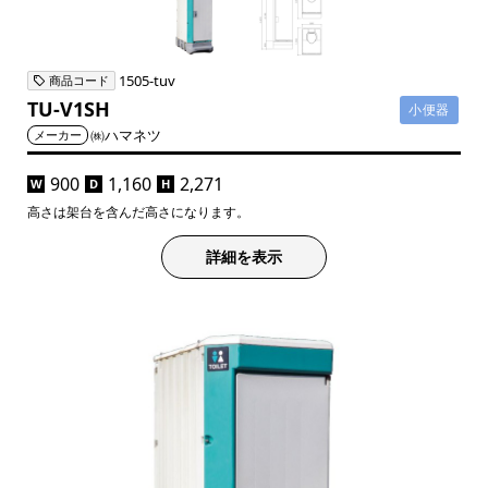
1505-tuv
商品コード
TU-V1SH
小便器
㈱ハマネツ
メーカー
900
1,160
2,271
W
D
H
高さは架台を含んだ高さになります。
詳細を表示