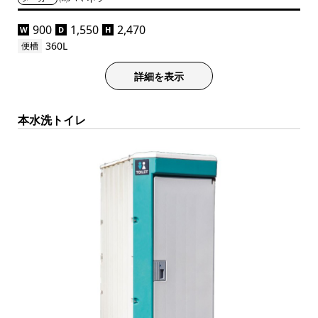
900
1,550
2,470
W
D
H
360L
便槽
詳細を表示
本水洗トイレ