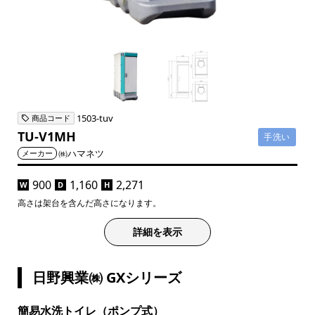
1503-tuv
商品コード
TU-V1MH
手洗い
㈱ハマネツ
メーカー
900
1,160
2,271
W
D
H
高さは架台を含んだ高さになります。
詳細を表示
日野興業㈱ GXシリーズ
簡易水洗トイレ（ポンプ式）