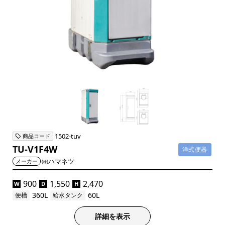
1502-tuv
商品コード
TU-V1F4W
洋式便器
㈱ハマネツ
メーカー
900
1,550
2,470
W
D
H
360L
60L
便槽
給水タンク
詳細を表示