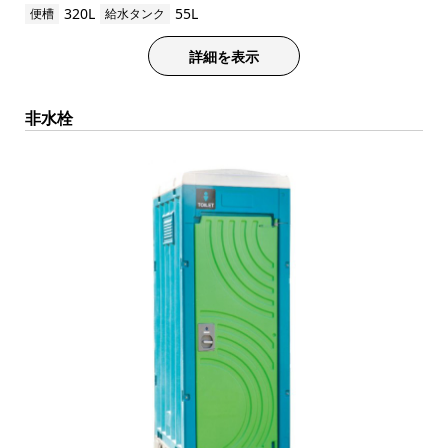
320L
55L
便槽
給水タンク
詳細を表示
非水栓