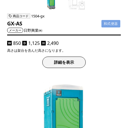
1504-gx
商品コード
GX-AS
和式便器
日野興業㈱
メーカー
850
1,125
2,490
W
D
H
高さは架台を含んだ高さになります。
詳細を表示