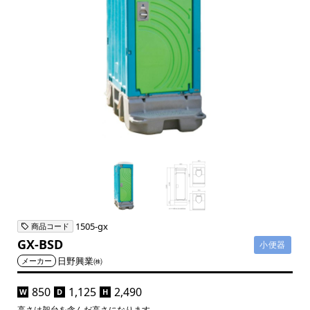
1505-gx
商品コード
GX-BSD
小便器
日野興業㈱
メーカー
850
1,125
2,490
W
D
H
高さは架台を含んだ高さになります。