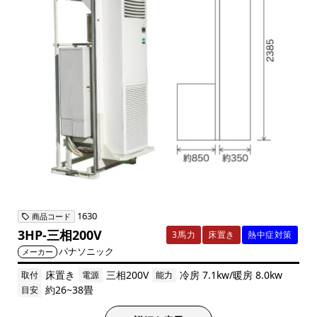
1630
商品コード
3HP-三相200V
3馬力
床置き
熱中症対策
パナソニック
メーカー
床置き
三相200V
冷房 7.1kw/暖房 8.0kw
取付
電源
能力
約26~38畳
目安