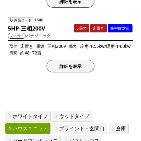
詳細を表示
1640
商品コード
5HP-三相200V
5馬力
床置き
熱中症対策
パナソニック
メーカー
床置き
三相200V
冷房 12.5kw/暖房 14.0kw
取付
電源
能力
約48~72畳
目安
詳細を表示
ホワイトタイプ
ウッドタイプ
ハウスユニット
ブラインド・玄関口
倉庫
ガードマンボックス
パネルハウス