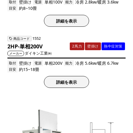
壁掛け
単相100V
冷房 2.8kw/暖房 3.6kw
取付
電源
能力
約8~10畳
目安
詳細を表示
1552
商品コード
2HP-単相200V
2馬力
壁掛け
熱中症対策
ダイキン工業㈱
メーカー
壁掛け
単相200V
冷房 5.6kw/暖房 6.7kw
取付
電源
能力
約15~18畳
目安
詳細を表示